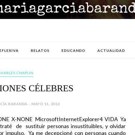
EFLEXIVA
RELATOS
EDUCANDO
ACTUALIDAD
CHARLES CHAPLIN
XIONES CÉLEBRES
CÍA BARANDA - MAYO 11, 2013
-NONE X-NONE MicrosoftInternetExplorer4 VIDA Ya
até de sustituir personas insustituibles, y olvidar
 por impulso. Ya me decepcioné con personas cuando