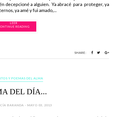
n decepcioné a alguien. Ya abracé para proteger, ya
ernos, ya amé y fui amado,...
ONTINUE READING
SHARE:
TOS Y POEMAS DEL ALMA
A DEL DÍA...
CÍA BARANDA - MAYO 03, 2013