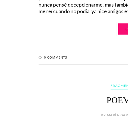
nunca pensé decepcionarme, mas tambié
me reí cuando no podía, ya hice amigos et
C
0 COMMENTS
FRAGMEN
POEM
BY MARÍA GAR