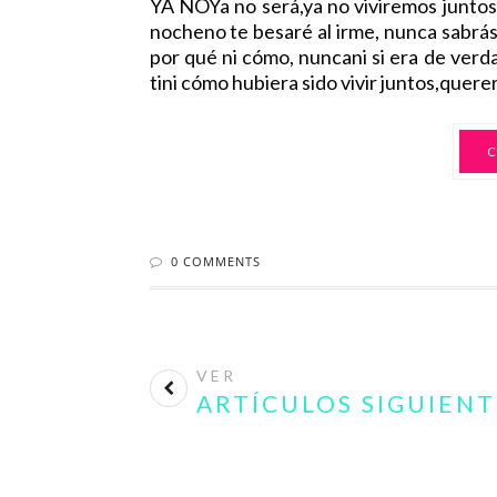
YA NOYa no será,ya no viviremos juntos,
nocheno te besaré al irme, nunca sabrás
por qué ni cómo, nuncani si era de verdad
tini cómo hubiera sido vivir juntos,querer
C
0 COMMENTS
VER
ARTÍCULOS SIGUIENT