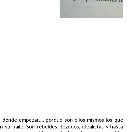
or dónde empezar…, porque son ellos mismos los que
n su baile. Son rebeldes, tozudos, idealistas y hasta
 engañosa eternidad y quimérica fuerza inagotable.
a. Otras veces, en cambio, parecen tan viejitos. Se
..
ONTINUE READING
SHARE: