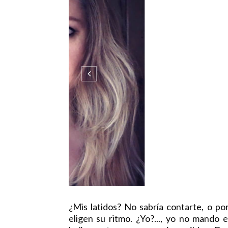
¿Mis latidos? No sabría contarte, o p
eligen su ritmo. ¿Yo?..., yo no mando e
beligerantes en causas imposibles. De
Aceleran mi pulso hasta verme extenuad
detienen al paso, por cansancio. Se paran.
C
0 COMMENTS