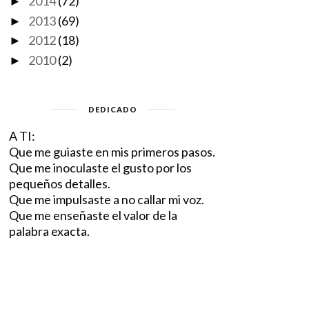
2014
(72)
►
2013
(69)
►
2012
(18)
►
2010
(2)
►
DEDICADO
A TI:
Que me guiaste en mis primeros pasos.
Que me inoculaste el gusto por los
pequeños detalles.
Que me impulsaste a no callar mi voz.
Que me enseñaste el valor de la
palabra exacta.