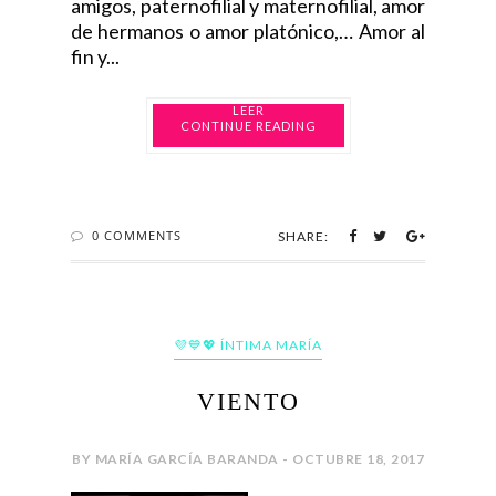
amigos, paternofilial y maternofilial, amor
de hermanos o amor platónico,… Amor al
fin y...
CONTINUE READING
0 COMMENTS
SHARE:
💜💙💖 ÍNTIMA MARÍA
VIENTO
BY MARÍA GARCÍA BARANDA - OCTUBRE 18, 2017