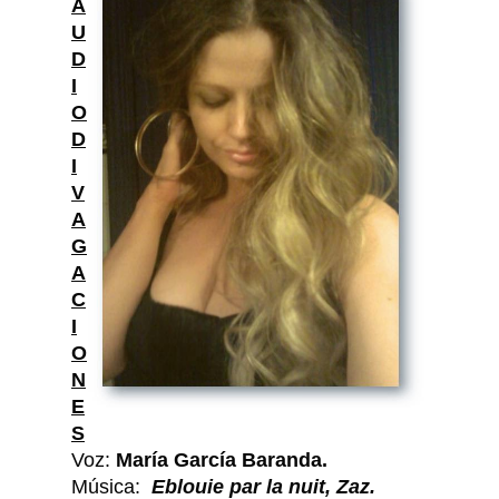
A
U
D
I
O
D
I
V
A
G
A
C
I
O
N
E
S
Voz:
María García Baranda.
Música:
Eblouie par la nuit, Zaz.