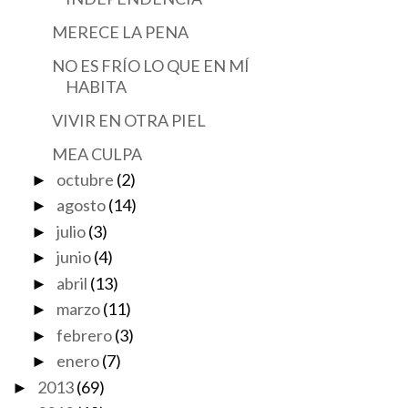
MERECE LA PENA
NO ES FRÍO LO QUE EN MÍ
HABITA
VIVIR EN OTRA PIEL
MEA CULPA
octubre
(2)
►
agosto
(14)
►
julio
(3)
►
junio
(4)
►
abril
(13)
►
marzo
(11)
►
febrero
(3)
►
enero
(7)
►
2013
(69)
►