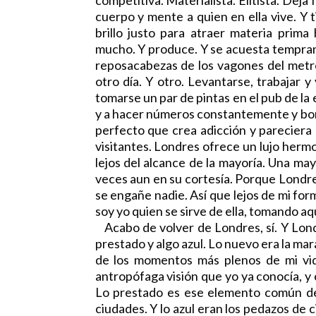
cuerpo y mente a quien en ella vive. Y 
brillo justo para atraer materia pri
mucho. Y produce. Y se acuesta temprano
reposacabezas de los vagones del metro 
otro día. Y otro. Levantarse, trabajar 
tomarse un par de pintas en el pub de la
y a hacer números constantemente y borr
perfecto que crea adicción y pareciera 
visitantes. Londres ofrece un lujo herm
lejos del alcance de la mayoría. Una may
veces aun en su cortesía. Porque Londre
se engañe nadie. Así que lejos de mi form
soy yo quien se sirve de ella, tomando a
Acabo de volver de Londres, sí. Y Londr
prestado y algo azul. Lo nuevo era la mara
de los momentos más plenos de mi vid
antropófaga visión que yo ya conocía, y
Lo prestado es ese elemento común d
ciudades. Y lo azul eran los pedazos de 