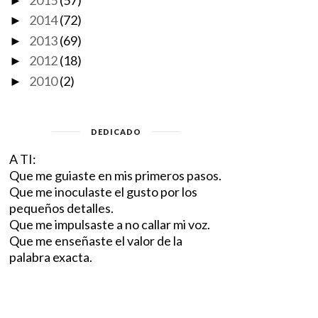
►
2014
(72)
►
2013
(69)
►
2012
(18)
►
2010
(2)
►
ADULTERADO AMOR
VIVIR EN LA ALEGRÍA
DEDICADO
A TI:
Que me guiaste en mis primeros pasos.
Que me inoculaste el gusto por los
pequeños detalles.
Que me impulsaste a no callar mi voz.
Que me enseñaste el valor de la
palabra exacta.