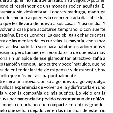
tiene el resplandor de una moneda recién acuñada. El
ma humana sin deslumbrar. Londres madruga, madruga
, durmiendo a quienes la recorren cada día sobre los
que les llevará de nuevo a sus casas. Y así un día. Y
y volver a casa para acostarse temprano, o con suerte
 esquina. Eso es Londres. La que obliga a echar cuentas
a de las mentes de los currelas -la mayoría- ese sabor
estar diseñado tan solo para habitantes adinerados y
osísimo, pero también el recordatorio de que está muy
oría sin un ápice de ese glamour tan atractivo, zafia a
s también tiene su lado cutre y poco instruido, que no
a de entender la vida, de mi pensar y de mi sentir, hoy
quello que más me fascina puntualmente.
es era una novia. Con su algo nuevo, algo viejo, algo
villosa experiencia de volver a ella y disfrutarla en uno
a y con la compañía de mis sueños. Lo viejo era la
 cuya permanencia he podido constatar aun de refilón.
e monstruo urbano que comparte con otras grandes
cielo que se han dejado ver en las mañanas de este frío