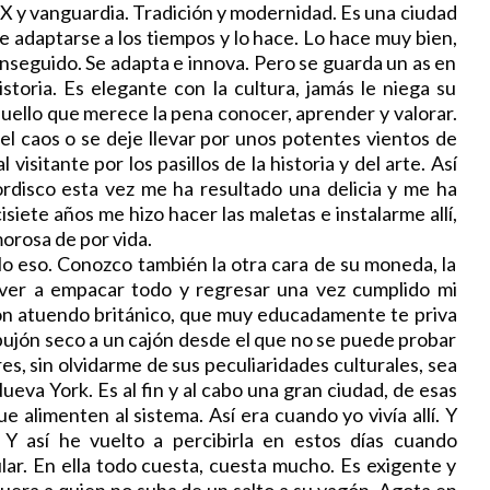
IX y vanguardia. Tradición y modernidad. Es una ciudad
de adaptarse a los tiempos y lo hace. Lo hace muy bien,
nseguido. Se adapta e innova. Pero se guarda un as en
toria. Es elegante con la cultura, jamás le niega su
quello que merece la pena conocer, aprender y valorar.
l caos o se deje llevar por unos potentes vientos de
visitante por los pasillos de la historia y del arte. Así
rdisco esta vez me ha resultado una delicia y me ha
iete años me hizo hacer las maletas e instalarme allí,
orosa de por vida.
 eso. Conozco también la otra cara de su moneda, la
olver a empacar todo y regresar una vez cumplido mi
con atuendo británico, que muy educadamente te priva
ujón seco a un cajón desde el que no se puede probar
s, sin olvidarme de sus peculiaridades culturales, sea
ueva York. Es al fin y al cabo una gran ciudad, de esas
alimenten al sistema. Así era cuando yo vivía allí. Y
 Y así he vuelto a percibirla en estos días cuando
ular. En ella todo cuesta, cuesta mucho. Es exigente y
 fuera a quien no suba de un salto a su vagón. Agota en