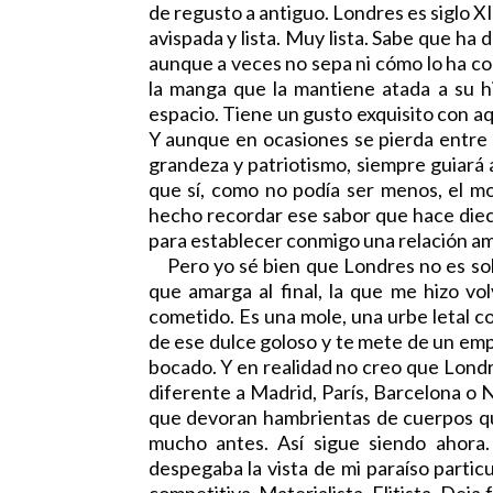
de regusto a antiguo. Londres es siglo X
avispada y lista. Muy lista. Sabe que ha 
aunque a veces no sepa ni cómo lo ha co
la manga que la mantiene atada a su his
espacio. Tiene un gusto exquisito con a
Y aunque en ocasiones se pierda entre e
grandeza y patriotismo, siempre guiará al 
que sí, como no podía ser menos, el mo
hecho recordar ese sabor que hace diecis
para establecer conmigo una relación am
Pero yo sé bien que Londres no es solo
que amarga al final, la que me hizo v
cometido. Es una mole, una urbe letal 
de ese dulce goloso y te mete de un emp
bocado. Y en realidad no creo que Londre
diferente a Madrid, París, Barcelona o N
que devoran hambrientas de cuerpos que 
mucho antes. Así sigue siendo ahora.
despegaba la vista de mi paraíso partic
competitiva. Materialista. Elitista. Deja