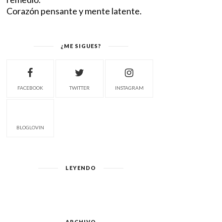
Corazón pensante y mente latente.
¿ME SIGUES?
FACEBOOK
TWITTER
INSTAGRAM
BLOGLOVIN
LEYENDO
POEMA DEL DÍA... (Y DE
POEMA DEL DÍA
ESTA NOCHE)
ARCHIVO