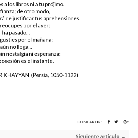
 a los libros ni a tu prójimo.
fianza; de otro modo,
rá de justificar tus aprehensiones.
reocupes por el ayer:
ha pasado...
gusties por el mañana:
aún no llega...
sin nostalgia ni esperanza:
posesión es el instante.
N (Persia, 1050-1122)
COMPARTIR:
Siguiente artículo →