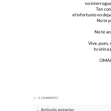
no interrogues
Ten con
el infortunio no deja
No te p
No te an
Vive, pues, 
tu única 
OMAR KHAYYA
0 COMMENTS
← Artículo anterior