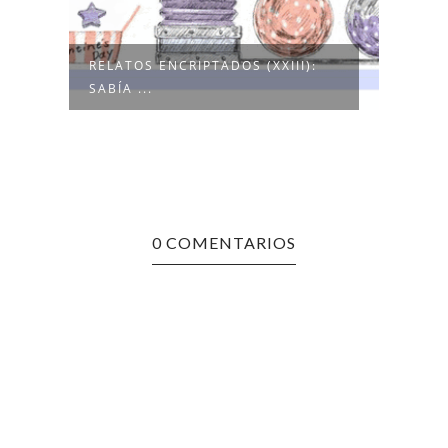
RELATOS ENCRIPTADOS (XXIII):
RELA
SABÍA ...
VIENT
0 COMENTARIOS