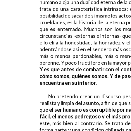
humano aloja una dualidad eterna de la 
trata de una característica intrínseca: 
posibilidad de sacar de sí mismo los acto
crueldades, es la historia de la eterna
que es enterrado. Muchos son los mom
circunstancias -externas e internas- que 
ello elija la honestidad, la honradez y e
adentrándose así en el sendero más osc
más o menos perdonables, más o menos
perenne. Y poco fructífero en la mayor p
Y es que antes de combatir con el cont
cómo somos, quiénes somos. Y de paso
encuentra en su interior.
No pretendo crear un discurso pesimis
realista y limpia del asunto, a fin de que
que
el ser humano es corruptible por n
fácil, el menos pedregoso y el más pr
este, más bien al contrario. Se trata d
forma parte y una condición obligada pa