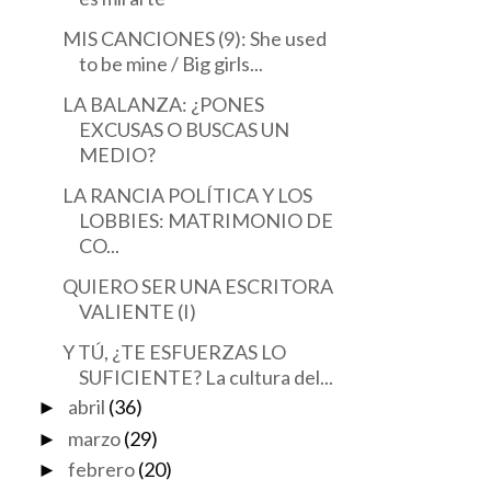
MIS CANCIONES (9): She used
to be mine / Big girls...
LA BALANZA: ¿PONES
EXCUSAS O BUSCAS UN
MEDIO?
LA RANCIA POLÍTICA Y LOS
LOBBIES: MATRIMONIO DE
CO...
QUIERO SER UNA ESCRITORA
VALIENTE (I)
Y TÚ, ¿TE ESFUERZAS LO
SUFICIENTE? La cultura del...
abril
(36)
►
marzo
(29)
►
febrero
(20)
►