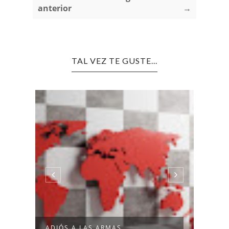
anterior
→
TAL VEZ TE GUSTE...
ADIÓS A LAS ARMAS
NO I