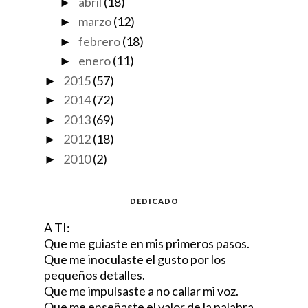
abril
(18)
►
marzo
(12)
►
febrero
(18)
►
enero
(11)
►
2015
(57)
►
2014
(72)
►
2013
(69)
►
2012
(18)
►
2010
(2)
►
DEDICADO
A TI:
Que me guiaste en mis primeros pasos.
Que me inoculaste el gusto por los
pequeños detalles.
Que me impulsaste a no callar mi voz.
Que me enseñaste el valor de la palabra