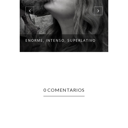
ENORME, INTENSO, SUPERLATIVO
ADIÓ
0 COMENTARIOS