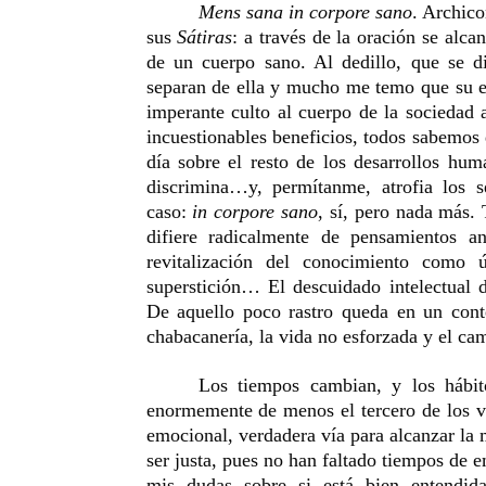
Mens sana in corpore sano
. Archico
sus
Sátiras
: a través de la oración se alca
de un cuerpo sano. Al dedillo, que se d
separan de ella y mucho me temo que su es
imperante culto al cuerpo de la sociedad 
incuestionables beneficios, todos sabemos 
día sobre el resto de los desarrollos hu
discrimina…y, permítanme, atrofia los s
caso:
in corpore sano
, sí, pero nada más.
difiere radicalmente de pensamientos an
revitalización del conocimiento como ú
superstición… El descuidado intelectual d
De aquello poco rastro queda en un cont
chabacanería, la vida no esforzada y el cam
Los tiempos cambian, y los hábit
enormemente de menos el tercero de los vér
emocional, verdadera vía para alcanzar la
ser justa, pues no han faltado tiempos de 
mis dudas sobre si está bien entendid