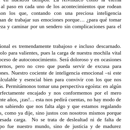
al paso en cada uno de los acontecimientos que rodean
son los que, contando con una preciosa inteligencia
o han de trabajar sus emociones porque… ¿para qué tomar
beza y caminar por un sendero sin complicaciones para el
ional es tremendamente trabajoso e incluso descarnado.
olo para valientes, pues la carga de nuestra mochila vital
oceso de autoconocimiento. Será doloroso y en ocasiones
iernos, pero no creo que pueda servir de excusa para
nes. Nuestro cociente de inteligencia emocional –si este
lculable y esencial bien para convivir con los que nos
ás. Permitámonos tomar una perspectiva egoísta: en algún
rfectamente encajado y nos conformemos por el mero
nte años, ¡zas!... esta nos pedirá cuentas, no hay modo de
zón sabiendo que nos falta algo y que estamos regalando
es, como ya dije, sino justos con nosotros mismos porque
pesada carga. No se trata de deslealtad ni de falta de
po fue nuestro mundo, sino de justicia y de madurez