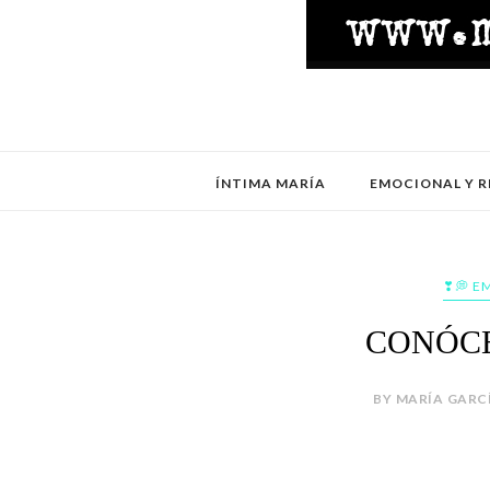
ÍNTIMA MARÍA
EMOCIONAL Y R
❣💭 E
CONÓCE
BY MARÍA GARCÍ