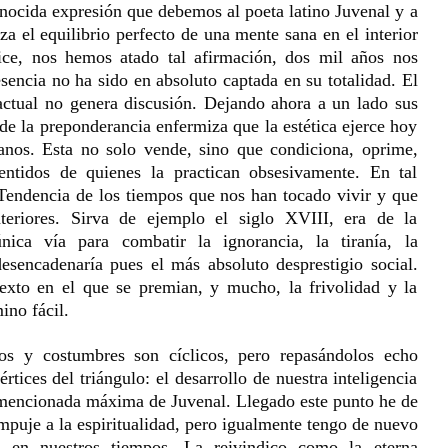
nocida expresión que debemos al poeta latino Juvenal y a
nza el equilibrio perfecto de una mente sana en el interior
ice, nos hemos atado tal afirmación, dos mil años nos
encia no ha sido en absoluto captada en su totalidad. El
actual no genera discusión. Dejando ahora a un lado sus
de la preponderancia enfermiza que la estética ejerce hoy
manos. Esta no solo vende, sino que condiciona, oprime,
entidos de quienes la practican obsesivamente. En tal
 Tendencia de los tiempos que nos han tocado vivir y que
teriores. Sirva de ejemplo el siglo XVIII, era de la
nica vía para combatir la ignorancia, la tiranía, la
esencadenaría pues el más absoluto desprestigio social.
exto en el que se premian, y mucho, la frivolidad y la
ino fácil.
os y costumbres son cíclicos, pero repasándolos echo
tices del triángulo: el desarrollo de nuestra inteligencia
 mencionada máxima de Juvenal. Llegado este punto he de
empuje a la espiritualidad, pero igualmente tengo de nuevo
a en nuestros tiempos. La reivindico como la eterna