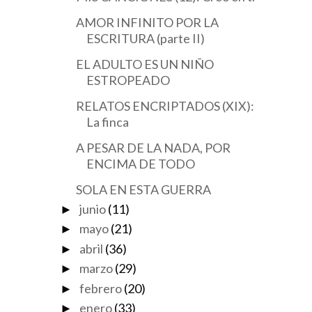
AMOR INFINITO POR LA
ESCRITURA (parte II)
EL ADULTO ES UN NIÑO
ESTROPEADO
RELATOS ENCRIPTADOS (XIX):
La finca
A PESAR DE LA NADA, POR
ENCIMA DE TODO
SOLA EN ESTA GUERRA
junio
(11)
►
mayo
(21)
►
abril
(36)
►
marzo
(29)
►
febrero
(20)
►
enero
(33)
►