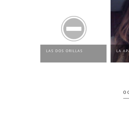
LVAREZ VECI
LAS DOS ORILLAS
LA AP
0