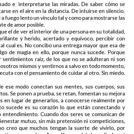
sado e interpretarse las miradas. De saber cómo se
arse en el aire en la distancia. De intuirse en silencio.
a fuego lento un vínculo tal y como para mostrarse las
nte de amor posible.
l de ver el interior de una persona en su totalidad,
rillante y herido, acertado y equívoco, percibir con
 tal cual es. No concibo una entrega mayor que esa de
y algo de magia en ello, porque nunca sucede. Porque
 sentimientos raíz, de los que no se adulteran ni son
nosotros mismos y sentirnos a salvo en todo momento,
cuta con el pensamiento de cuidar al otro. Sin miedo.
ese modo conectan sus mentes, sus cuerpos, sus
tos. Se ponen a prueba, se retan, fomentan su mejora
s en lugar de generarlos, a conocerse realmente por
sto sucede es su corazón lo que están conectando y
o entendimiento. Cuando dos seres se comunican de
bienestar mutuo, sin más pretensión ni competiciones,
no creo que muchos tengan la suerte de vivirlo, por