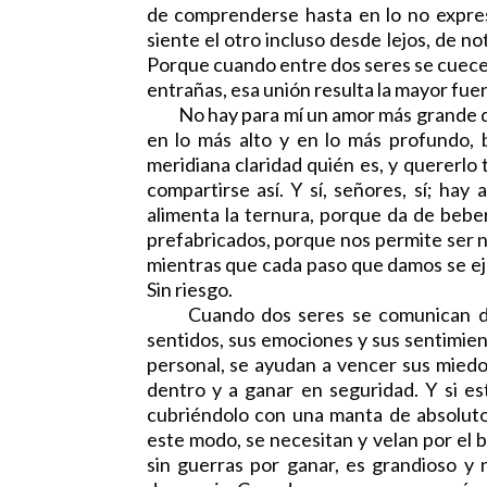
de comprenderse hasta en lo no expre
siente el otro incluso desde lejos, de not
Porque cuando entre dos seres se cuece 
entrañas, esa unión resulta la mayor fue
No hay para mí un amor más grande que e
en lo más alto y en lo más profundo, b
meridiana claridad quién es, y quererlo
compartirse así. Y sí, señores, sí; ha
alimenta la ternura, porque da de beber
prefabricados, porque nos permite ser 
mientras que cada paso que damos se eje
Sin riesgo.
Cuando dos seres se comunican de 
sentidos, sus emociones y sus sentimien
personal, se ayudan a vencer sus miedo
dentro y a ganar en seguridad. Y si e
cubriéndolo con una manta de absolut
este modo, se necesitan y velan por el 
sin guerras por ganar, es grandioso y 