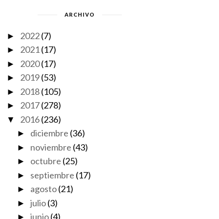
ARCHIVO
2022
(7)
►
2021
(17)
►
2020
(17)
►
2019
(53)
►
ADIÓS A LAS ARMAS
NO IMAGINO LA GUERRA
2018
(105)
►
2017
(278)
►
2016
(236)
▼
diciembre
(36)
►
noviembre
(43)
►
octubre
(25)
►
septiembre
(17)
►
agosto
(21)
►
julio
(3)
►
junio
(4)
►