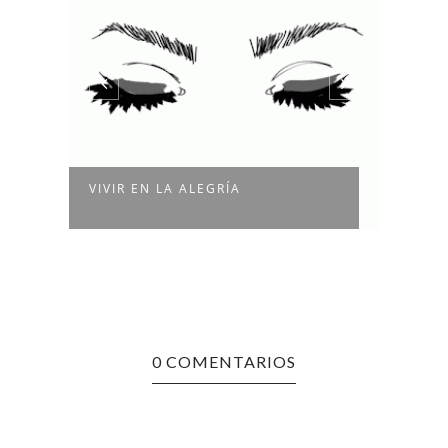
VIVIR EN LA ALEGRÍA
🎩💫
0 COMENTARIOS