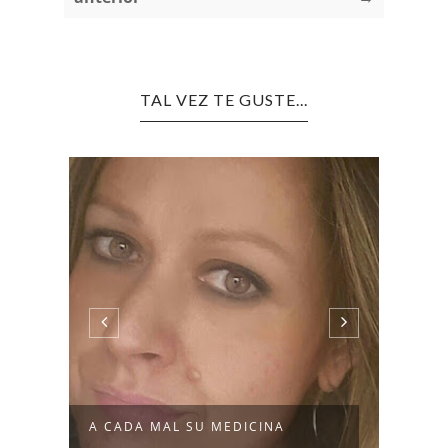
TAL VEZ TE GUSTE...
A CADA MAL SU MEDICINA
SOLO