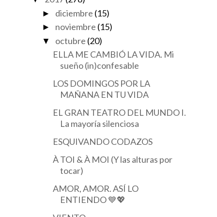
diciembre
(15)
►
noviembre
(15)
►
octubre
(20)
▼
ELLA ME CAMBIÓ LA VIDA. Mi
sueño (in)confesable
LOS DOMINGOS POR LA
MAÑANA EN TU VIDA
EL GRAN TEATRO DEL MUNDO I.
La mayoría silenciosa
ESQUIVANDO CODAZOS
À TOI & À MOI (Y las alturas por
tocar)
AMOR, AMOR. ASÍ LO
ENTIENDO 💙💖