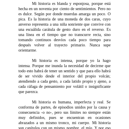
Mi historia es blanda y esponjosa, porque está
hecha en un noventa por ciento de sentimientos. Pero no
es dulce. Según por donde muerdas amarga un poco. O
pica. Es la historia de una moneda de dos caras, cuyo
anverso representa a una niña sonriente que convive con
una escuálida carátula de gesto duro en el reverso. Es
una línea en el tiempo que no transcurre recta, sino
tomando continuos desvíos cada poco tiempo para
después volver al trayecto primario. Nunca supe
orientarme.
Mi historia es intensa, porque yo la hago
intensa. Porque me inunda la necesidad de decirme que
todo esto habrá de tener un sentido y que para ello habrá
de ser vivido desde el interior del propio volcán;
atendiendo a cada gesto, a cada latido propio y ajeno, a
cada ráfaga de pensamiento por volátil o insignificante
que parezca.
Mi historia es humana, imperfecta y real. Se
conforma de partes, de episodios unidos por la causa y
consecuencia -o no-, pero sus límites no siempre están
muy definidos, pues se encuentran en ocasiones
abrazados a un mismo tronco, mi cuerpo. Mi historia
son capítulos con un mismo nombre, el mío. Y por eso