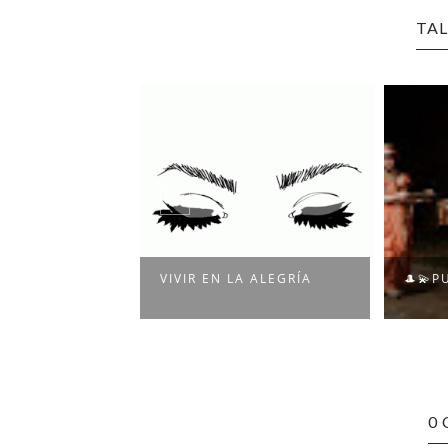
TAL
DO AMOR
VIVIR EN LA ALEGRÍA
🎩💫P
0