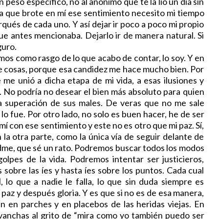
 peso específico, no al anónimo que te la lió un día sin
a que brote en mí ese sentimiento necesito mi tiempo
qués de cada uno. Y así dejar ir poco a poco mi propio
que antes mencionaba. Dejarlo ir de manera natural. Si
guro.
mos como rasgo de lo que acabo de contar, lo soy. Y en
de cosas, porque esa candidez me hace mucho bien. Por
me unió a dicha etapa de mi vida, a esas ilusiones y
 No podría no desear el bien más absoluto para quien
la superación de sus males. De veras que no me sale
 lo fue. Por otro lado, no solo es buen hacer, he de ser
í con ese sentimiento y este no es otro que mi paz. Sí,
a otra parte, como la única vía de seguir delante de
edme, que sé un rato. Podremos buscar todos los modos
olpes de la vida. Podremos intentar ser justicieros,
sobre las íes y hasta íes sobre los puntos. Cada cual
, lo que a nadie le falla, lo que sin duda siempre es
quí paz y después gloria. Y es que si no es de esa manera,
n en parches y en placebos de las heridas viejas. En
evanchas al grito de “mira como yo también puedo ser