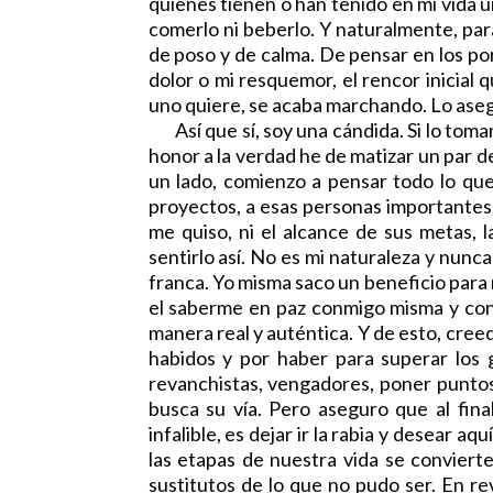
quienes tienen o han tenido en mi vida un
comerlo ni beberlo. Y naturalmente, par
de poso y de calma. De pensar en los por
dolor o mi resquemor, el rencor inicial 
uno quiere, se acaba marchando. Lo ase
Así que sí, soy una cándida. Si lo toma
honor a la verdad he de matizar un par 
un lado, comienzo a pensar todo lo que 
proyectos, a esas personas importantes.
me quiso, ni el alcance de sus metas, 
sentirlo así. No es mi naturaleza y nunca
franca. Yo misma saco un beneficio para m
el saberme en paz conmigo misma y con l
manera real y auténtica. Y de esto, cre
habidos y por haber para superar los g
revanchistas, vengadores, poner puntos 
busca su vía. Pero aseguro que al final
infalible, es dejar ir la rabia y desear a
las etapas de nuestra vida se convierte
sustitutos de lo que no pudo ser. En r