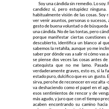
Soy una cándida sin remedio. Lo soy. P
candidez sí, pero estupidez ninguna.
habitualmente visión de las cosas. Soy r
ver venir asuntos, personas o sucesos, 
gesto de buena voluntad o de búsqueda d
una cándida. No de las tontas, pero cándi
porque manifestar ciertas cuestiones 
descubierto, identifica un blanco al qu
sabemos la retahíla, aunque yo me incli
saber por dónde vas a salir ni cómo vas 
se piense dos veces las cosas antes de 
catequista que no me lamo. Pasada 
verdaderamente graves, esto es, si la 
estado puro, dulcifico que es un gusto. E
sirva, pero he de reconocer en voz alta -
va deshaciendo como el papel en el ag
esos sentimientos de rencor y de venga
más agudo, y juro que con el tiempo pre
acaben encontrando su camino hacia l