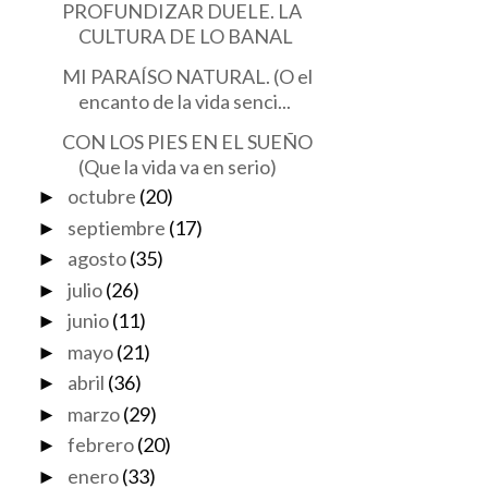
PROFUNDIZAR DUELE. LA
CULTURA DE LO BANAL
MI PARAÍSO NATURAL. (O el
encanto de la vida senci...
CON LOS PIES EN EL SUEÑO
(Que la vida va en serio)
octubre
(20)
►
septiembre
(17)
►
agosto
(35)
►
julio
(26)
►
UNOS CUANTOS GRAMOS
EL COLOR DE TU
junio
(11)
►
DE FUTURO
NAVIDAD 🎄🎩
mayo
(21)
►
abril
(36)
►
marzo
(29)
►
febrero
(20)
►
enero
(33)
►