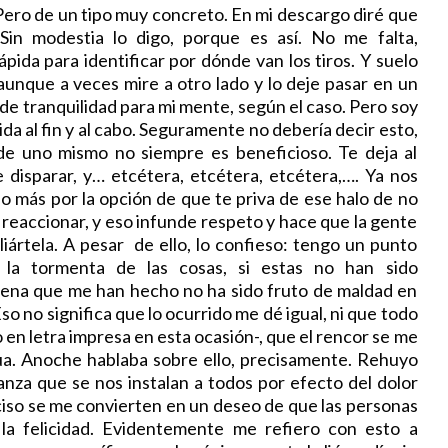
ero de un tipo muy concreto. En mi descargo diré que
 Sin modestia lo digo, porque es así. No me falta,
ápida para identificar por dónde van los tiros. Y suelo
aunque a veces mire a otro lado y lo deje pasar en un
e tranquilidad para mi mente, según el caso. Pero soy
da al fin y al cabo. Seguramente no debería decir esto,
de uno mismo no siempre es beneficioso. Te deja al
e disparar, y… etcétera, etcétera, etcétera,…. Ya nos
no más por la opción de que te priva de ese halo de no
a reaccionar, y eso infunde respeto y hace que la gente
liártela. A pesar de ello, lo confieso: tengo un punto
la tormenta de las cosas, si estas no han sido
faena que me han hecho no ha sido fruto de maldad en
so no significa que lo ocurrido me dé igual, ni que todo
o en letra impresa en esta ocasión-, que el rencor se me
ua. Anoche hablaba sobre ello, precisamente. Rehuyo
nza que se nos instalan a todos por efecto del dolor
ciso se me convierten en un deseo de que las personas
a felicidad. Evidentemente me refiero con esto a