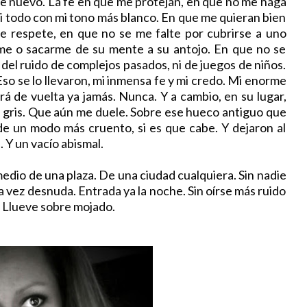
de nuevo. La fe en que me protejan, en que no me haga
mi todo con mi tono más blanco. En que me quieran bien
me respete, en que no se me falte por cubrirse a uno
me o sacarme de su mente a su antojo. En que no se
a del ruido de complejos pasados, ni de juegos de niños.
Eso se lo llevaron, mi inmensa fe y mi credo. Mi enorme
rá de vuelta ya jamás. Nunca. Y a cambio, en su lugar,
ía gris. Que aún me duele. Sobre ese hueco antiguo que
de un modo más cruento, si es que cabe. Y dejaron al
 Y un vacío abismal.
dio de una plaza. De una ciudad cualquiera. Sin nadie
la vez desnuda. Entrada ya la noche. Sin oírse más ruido
a. Llueve sobre mojado.