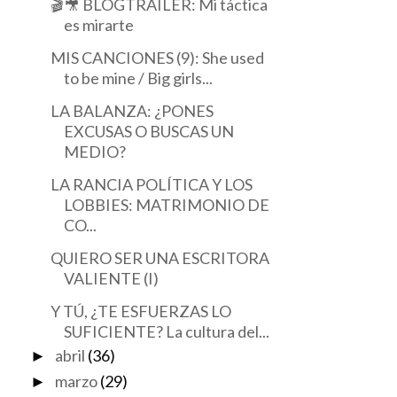
🎬🎥 BLOGTRAILER: Mi táctica
es mirarte
MIS CANCIONES (9): She used
to be mine / Big girls...
LA BALANZA: ¿PONES
EXCUSAS O BUSCAS UN
MEDIO?
LA RANCIA POLÍTICA Y LOS
LOBBIES: MATRIMONIO DE
CO...
QUIERO SER UNA ESCRITORA
VALIENTE (I)
Y TÚ, ¿TE ESFUERZAS LO
SUFICIENTE? La cultura del...
abril
(36)
►
marzo
(29)
►