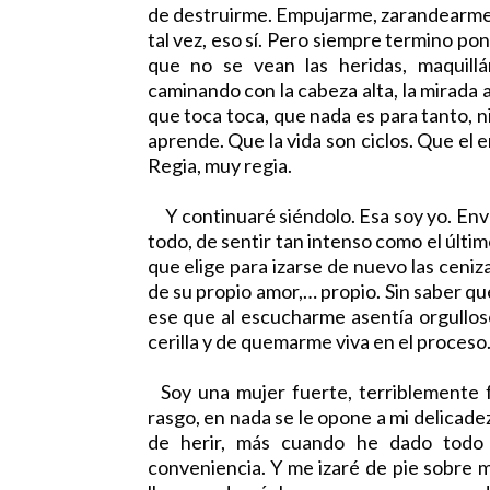
de destruirme. Empujarme, zarandearme, 
tal vez, eso sí. Pero siempre termino po
que no se vean las heridas, maquill
caminando con la cabeza alta, la mirada a
que toca toca, que nada es para tanto, n
aprende. Que la vida son ciclos. Que el 
Regia, muy regia.
Y continuaré siéndolo. Esa soy yo. Envu
todo, de sentir tan intenso como el último
que elige para izarse de nuevo las ceniz
de su propio amor,… propio. Sin saber q
ese que al escucharme asentía orgulloso
cerilla y de quemarme viva en el proceso.
Soy una mujer fuerte, terriblemente f
rasgo, en nada se le opone a mi delicadeza
de herir, más cuando he dado todo 
conveniencia. Y me izaré de pie sobre m