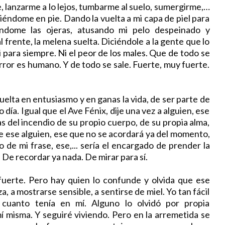
lanzarme a lo lejos, tumbarme al suelo, sumergirme,…
niéndome en pie. Dando la vuelta a mi capa de piel para
ándome las ojeras, atusando mi pelo despeinado y
l frente, la melena suelta. Diciéndole a la gente que lo
i para siempre. Ni el peor de los males. Que de todo se
error es humano. Y de todo se sale. Fuerte, muy fuerte.
elta en entusiasmo y en ganas la vida, de ser parte de
 día. Igual que el Ave Fénix, dije una vez a alguien, ese
as del incendio de su propio cuerpo, de su propia alma,
ue ese alguien, ese que no se acordará ya del momento,
 de mi frase, ese,... sería el encargado de prender la
 De recordar ya nada. De mirar para sí.
uerte. Pero hay quien lo confunde y olvida que ese
, a mostrarse sensible, a sentirse de miel. Yo tan fácil
cuanto tenía en mí. Alguno lo olvidó por propia
í misma. Y seguiré viviendo. Pero en la arremetida se