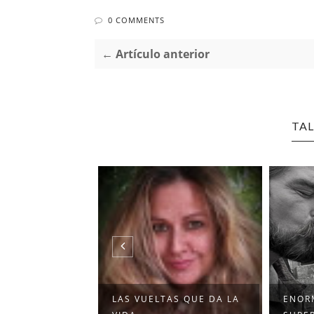
0 COMMENTS
← Artículo anterior
TAL
DE TU
LAS VUELTAS QUE DA LA
ENORM