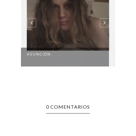
EL A
ASUNCIÓN
DESTR
0 COMENTARIOS