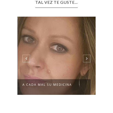
TAL VEZ TE GUSTE...
A CADA MAL SU MEDICINA
SOLO