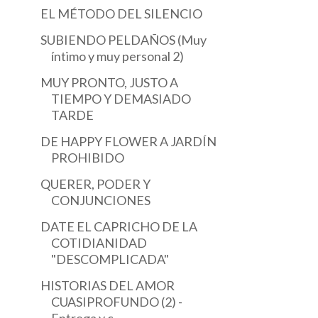
EL MÉTODO DEL SILENCIO
SUBIENDO PELDAÑOS (Muy
🎩💫PURA MAGIA
ADIÓS A LAS ARMAS
íntimo y muy personal 2)
MUY PRONTO, JUSTO A
TIEMPO Y DEMASIADO
TARDE
DE HAPPY FLOWER A JARDÍN
PROHIBIDO
QUERER, PODER Y
CONJUNCIONES
DATE EL CAPRICHO DE LA
COTIDIANIDAD
"DESCOMPLICADA"
HISTORIAS DEL AMOR
CUASIPROFUNDO (2) -
Entrega y c...