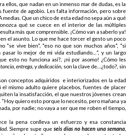
ara ellos, que nadan en un inmenso mar de dudas, es la
es fuente de agobio. Les falta información, pero sobre
 A medias. Que un chico de esta edad no sepa aún a qué
onozca qué se cuece en el interior de las múltiples
resulta más que comprensible. ¡Cómo van a saberlo ya!
 en el asunto. Lo que me hace torcer el gesto un poco
o “se vive bien”, “eso no que son muchos años”, “si
 pasar lo mejor de mi vida estudiando…”, y un largo
que esto no funciona así?, ¡ni por asomo! ¿Cómo les
tancia
,
entrega
, y
dedicación
, son la clave de…¿todo?, sin
n conceptos adquiridos e interiorizados en la edad
 el mismo adulto quiere placebos, fuentes de placer
uiten la insatisfacción, el que nuestros jóvenes crean
e. "Hoy quiero esto porque lo necesito, pero mañana ya
ada, por nadie; no vaya a ser que me roben el tiempo,
a pena conlleva un esfuerzo y esa constancia
dad
. Siempre supe que
seis días no hacen una semana
,