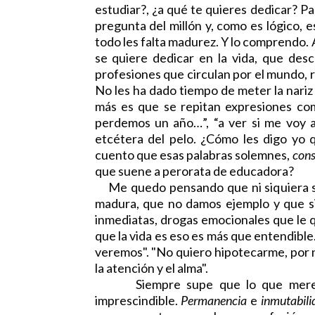
estudiar?, ¿a qué te quieres dedicar? P
pregunta del millón y, como es lógico, 
todo les falta madurez. Y lo comprendo.
se quiere dedicar en la vida, que desc
profesiones que circulan por el mundo, 
No les ha dado tiempo de meter la nariz
más es que se repitan expresiones com
perdemos un año…”, “a ver si me voy a
etcétera del pelo. ¿Cómo les digo yo 
cuento que esas palabras solemnes,
cons
que suene a perorata de educadora?
Me quedo pensando que ni siquiera so
madura, que no damos ejemplo y que si
inmediatas, drogas emocionales que le q
que la vida es eso es más que entendibl
veremos". "No quiero hipotecarme, por n
la atención y el alma".
Siempre supe que lo que merece l
imprescindible.
Permanencia
e
inmutabili